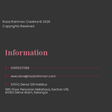
Razzi Rahman Creative © 2026
Copyrights Reserved
Information
0195537088
executive@razzirahman.com
SOVO, Denai 128 Habitus
19th Floor, Persiaran Metafasa, Section U16,
40160 Denai Alam, Selangor