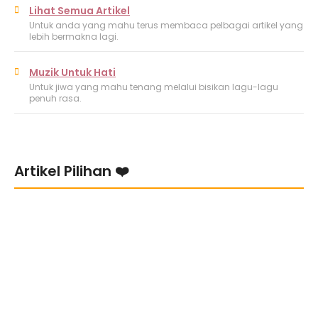
Lihat Semua Artikel
Untuk anda yang mahu terus membaca pelbagai artikel yang
lebih bermakna lagi.
Muzik Untuk Hati
Untuk jiwa yang mahu tenang melalui bisikan lagu-lagu
penuh rasa.
Artikel Pilihan ❤️
Bila kena “Ghosting!”
5 Cara UTAMA untuk Move On
Kenapa Lelaki Susah ucapkan ‘I Love You’?