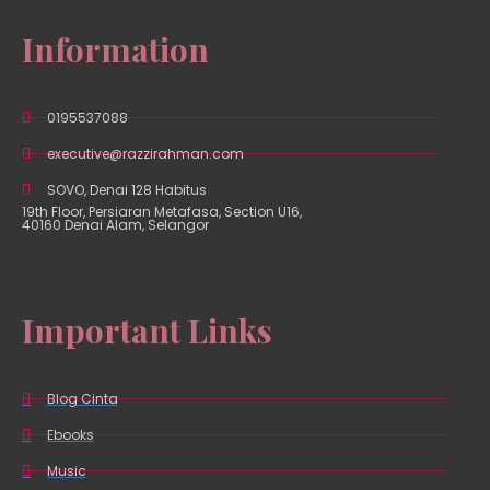
Information
0195537088
executive@razzirahman.com
SOVO, Denai 128 Habitus
19th Floor, Persiaran Metafasa, Section U16,
40160 Denai Alam, Selangor
Important Links
Blog Cinta
Ebooks
Music