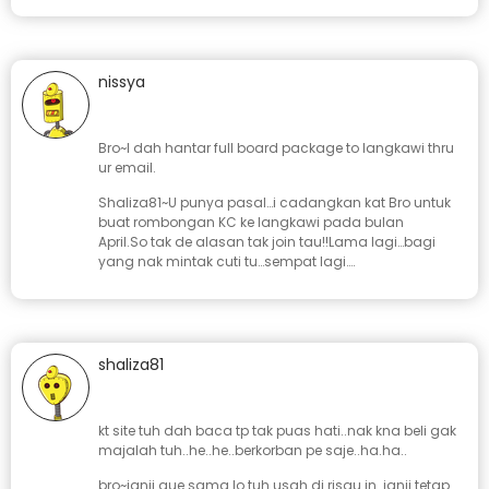
nissya
January 23, 2008 at 4:33 pm
Bro~I dah hantar full board package to langkawi thru
ur email.
Shaliza81~U punya pasal…i cadangkan kat Bro untuk
buat rombongan KC ke langkawi pada bulan
April.So tak de alasan tak join tau!!Lama lagi…bagi
yang nak mintak cuti tu…sempat lagi….
shaliza81
January 20, 2008 at 5:18 pm
kt site tuh dah baca tp tak puas hati..nak kna beli gak
majalah tuh..he..he..berkorban pe saje..ha.ha..
bro~janji gue sama lo tuh usah di risau in..janji tetap