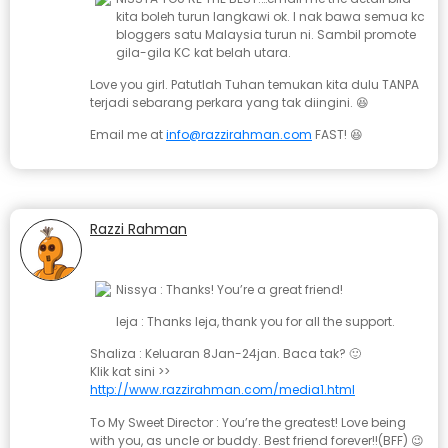
kita boleh turun langkawi ok. I nak bawa semua kc
bloggers satu Malaysia turun ni. Sambil promote
gila-gila KC kat belah utara.
Love you girl. Patutlah Tuhan temukan kita dulu TANPA
terjadi sebarang perkara yang tak diingini. 😆
Email me at
info@razzirahman.com
FAST! 😆
Razzi Rahman
January 20, 2008 at 3:34 pm
Nissya : Thanks! You’re a great friend!
Ieja : Thanks Ieja, thank you for all the support.
Shaliza : Keluaran 8Jan-24jan. Baca tak? 🙂
Klik kat sini >>
http://www.razzirahman.com/media1.html
To My Sweet Director : You’re the greatest! Love being
with you, as uncle or buddy. Best friend forever!!(BFF) 😉