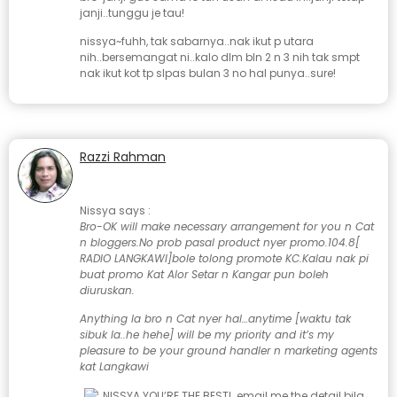
janji..tunggu je tau!
nissya~fuhh, tak sabarnya..nak ikut p utara
nih..bersemangat ni..kalo dlm bln 2 n 3 nih tak smpt
nak ikut kot tp slpas bulan 3 no hal punya..sure!
Razzi Rahman
January 20, 2008 at 3:45 pm
Nissya says :
Bro-OK will make necessary arrangement for you n Cat
n bloggers.No prob pasal product nyer promo.104.8[
RADIO LANGKAWI]bole tolong promote KC.Kalau nak pi
buat promo Kat Alor Setar n Kangar pun boleh
diuruskan.
Anything la bro n Cat nyer hal…anytime [waktu tak
sibuk la..he hehe] will be my priority and it’s my
pleasure to be your ground handler n marketing agents
kat Langkawi
NISSYA YOU’RE THE BEST!…email me the detail bila