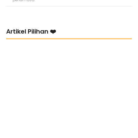
Artikel Pilihan ❤️
Bila kena “Ghosting!”
5 Cara UTAMA untuk Move On
Kenapa Lelaki Susah ucapkan ‘I Love You’?
8 Sebab Lelaki Rasa “Yes, She’s The One!” | Tip Apa Lelaki Nak dari
Perempuan
Bila Hati Pernah Luka, Tapi Masih Percaya Pada Cinta