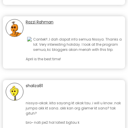
Razzi Rahman
January 23, 2008 at 5:58 pm
Cantek!!…I dah dapat info semua Nissya. Thanks a
lot. Very interesting holiday. I look at the program
semua, kc bloggers akan meriah with this trip.
April is the best time!
shaliza81
January 23, 2008 at 5:23 pm
nissya~akak..kita sayang kt akak tau..i will u know..nak
jumpa akk kt sana..akk kan org glemer kt sana? tak
gituh?
bro~ nati pe2 hal latest bgtau k