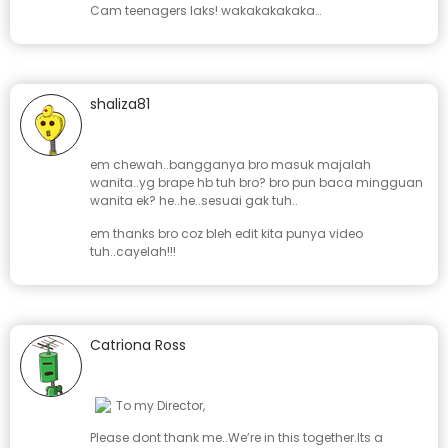
Cam teenagers laks! wakakakakaka…
shaliza81
January 20, 2008 at 12:05 pm
em chewah..bangganya bro masuk majalah
wanita..yg brape hb tuh bro? bro pun baca mingguan
wanita ek? he..he..sesuai gak tuh..
em thanks bro coz bleh edit kita punya video
tuh..cayelah!!!
Catriona Ross
January 18, 2008 at 1:25 pm
To my Director,
Please dont thank me..We’re in this together.Its a