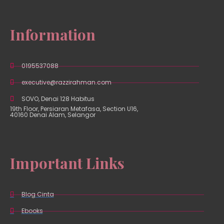
Information
0195537088
executive@razzirahman.com
SOVO, Denai 128 Habitus
19th Floor, Persiaran Metafasa, Section U16,
40160 Denai Alam, Selangor
Important Links
Blog Cinta
Ebooks