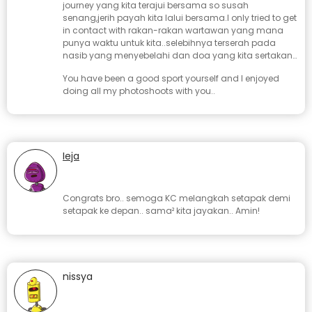
journey yang kita terajui bersama so susah
senang,jerih payah kita lalui bersama.I only tried to get
in contact with rakan-rakan wartawan yang mana
punya waktu untuk kita..selebihnya terserah pada
nasib yang menyebelahi dan doa yang kita sertakan…
You have been a good sport yourself and I enjoyed
doing all my photoshoots with you..
Ieja
January 18, 2008 at 9:12 am
Congrats bro.. semoga KC melangkah setapak demi
setapak ke depan.. sama² kita jayakan.. Amin!
nissya
January 17, 2008 at 9:38 pm