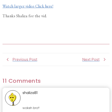
Watch larger video Click here!
Thanks Shaliza for the vid.
Previous Post
Next Post
11 Comments
shaliza81
January 24, 2008 at 12:23 pm
wokeh bro!!