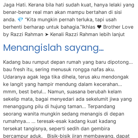
Jaga Hati. Kerana bila hati sudah kuat, hanya lelaki yang
benar-benar real man akan mampu bertahan di sisi
anda. 💎 “Kita mungkin pernah terluka, tapi usah
berhenti berharap untuk bahagia.”Ikhlas ❤️ Brother Love
by Razzi Rahman ➤ Kenali Razzi Rahman lebih lanjut
Menangislah sayang…
Kadang bau rumput depan rumah yang baru dipotong…
bau fresh itu, sering menusuk rongga nafas aku.
Udaranya agak lega tika dihela, terus aku mendongak
ke langit yang hampir mendung dalam kecerahan…
mmm, best betul… Namun, suasana berubah kelam
sekelip mata, bagai menyedari ada sekelumit jiwa yang
menanggung pilu di hujung taman… Terpandang
seorang wanita mungkin sedang menangis di depan
rumahnya… … teresak-esak kadang kuat kadang
tersekat tangisnya, seperti sedih dan gembira
bercampur aduk. Bisik-bisik jiran membawang, dapat