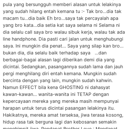
pula yang bersungguh memberi alasan untuk lelakinya
yang sudah hilang entah kemana tu :- Tak bro…dia tak
macam tu…dia baik Eh bro…saya tak percayalah apa
yang bro kata…dia setia kat saya selama ni Selama ni
dia selalu call saya bro walau sibuk kerja, walau tak ada
line handphone. Dia pasti cari jalan untuk menghubungi
saya. Ini mungkin dia penat… Saya yang silap kan bro…
bukan dia, dia selalu baik terhadap saya …dan
berbagai-bagai alasan lagi diberikan demi dia yang
dicintai. Sedangkan, pasangannya sudah lama dan jauh
pergi menghilang diri entah kemana. Mungkin sudah
bercinta dengan yang lain, mungkin sudah kahwin.
Namun EFFECT bila kena GHOSTING ni dahasyat
kawan-kawan… wanita-wanita ini TETAP dengan
kepercayaan mereka yang mereka masih mempunyai
harapan untuk terus dicintai pasangan lelakinya itu.
Hakikatnya, mereka amat terseksa, jiwa terasa kosong,
hidup rasa tak berguna lagi dan kebosanan semakin
menghimpit jiwa. Pendapat Brother Love : Mendapat