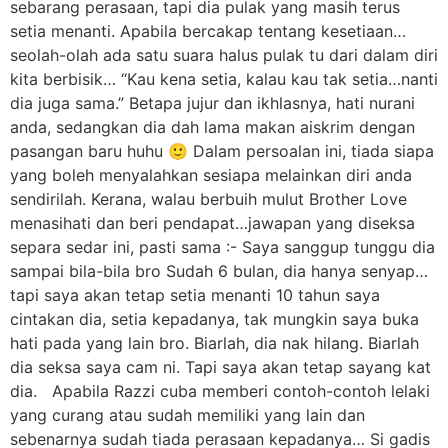
sebarang perasaan, tapi dia pulak yang masih terus
setia menanti. Apabila bercakap tentang kesetiaan…
seolah-olah ada satu suara halus pulak tu dari dalam diri
kita berbisik… “Kau kena setia, kalau kau tak setia…nanti
dia juga sama.” Betapa jujur dan ikhlasnya, hati nurani
anda, sedangkan dia dah lama makan aiskrim dengan
pasangan baru huhu 🙂 Dalam persoalan ini, tiada siapa
yang boleh menyalahkan sesiapa melainkan diri anda
sendirilah. Kerana, walau berbuih mulut Brother Love
menasihati dan beri pendapat…jawapan yang diseksa
separa sedar ini, pasti sama :- Saya sanggup tunggu dia
sampai bila-bila bro Sudah 6 bulan, dia hanya senyap…
tapi saya akan tetap setia menanti 10 tahun saya
cintakan dia, setia kepadanya, tak mungkin saya buka
hati pada yang lain bro. Biarlah, dia nak hilang. Biarlah
dia seksa saya cam ni. Tapi saya akan tetap sayang kat
dia. Apabila Razzi cuba memberi contoh-contoh lelaki
yang curang atau sudah memiliki yang lain dan
sebenarnya sudah tiada perasaan kepadanya… Si gadis