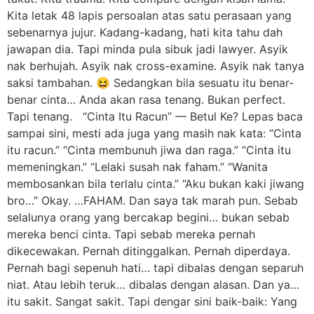
Kita letak 48 lapis persoalan atas satu perasaan yang
sebenarnya jujur. Kadang-kadang, hati kita tahu dah
jawapan dia. Tapi minda pula sibuk jadi lawyer. Asyik
nak berhujah. Asyik nak cross-examine. Asyik nak tanya
saksi tambahan. 😆 Sedangkan bila sesuatu itu benar-
benar cinta… Anda akan rasa tenang. Bukan perfect.
Tapi tenang. “Cinta Itu Racun” — Betul Ke? Lepas baca
sampai sini, mesti ada juga yang masih nak kata: “Cinta
itu racun.” “Cinta membunuh jiwa dan raga.” “Cinta itu
memeningkan.” “Lelaki susah nak faham.” “Wanita
membosankan bila terlalu cinta.” “Aku bukan kaki jiwang
bro…” Okay. …FAHAM. Dan saya tak marah pun. Sebab
selalunya orang yang bercakap begini… bukan sebab
mereka benci cinta. Tapi sebab mereka pernah
dikecewakan. Pernah ditinggalkan. Pernah diperdaya.
Pernah bagi sepenuh hati… tapi dibalas dengan separuh
niat. Atau lebih teruk… dibalas dengan alasan. Dan ya…
itu sakit. Sangat sakit. Tapi dengar sini baik-baik: Yang