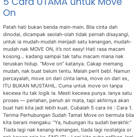
5 Cara UTAMA untuk Move
On
Patah hati bukan benda main-main. Bila cinta dah
dinodai, dicampak seolah-olah tidak pernah disayangi,
untuk ia mudah-mudah menjadi satu kenangan, mudah-
mudah nak MOVE ON, it’s not easy! Hati rasa macam
kosong… kadang sampai tak tahu macam mana nak
teruskan hidup. “Move on” katanya. Cakap memang
mudah, nak buat belum tentu. Malah perit beb!. Namun
percayalah, move on dari cinta lama, move on dari ex,
ITU BUKAN MUSTAHIL. Cuma untuk move on tanpa
kecewa itu tak logik la. Mesti kecewa punya. Ianya satu
proses — perlahan, penuh air mata, tapi akhirnya akan
buat hati kita jadi lebih kuat. Cubalah 5 cara ini : Cara 1.
Terima Perhubungan Sudah Tamat Move on bermula bila
kita berani mengaku: “Ya, hubungan itu sudah berakhir.”
Tiada lagi nak kenang-kenangan, tiada lagi nostalgia or
nak kawan saja ke. END IT! – Lagi kita cuba nafikan, lagi