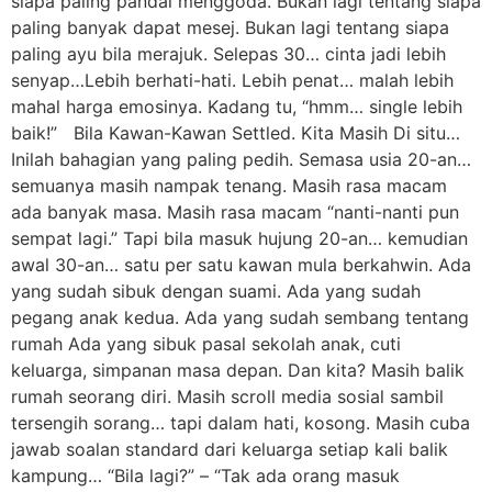
siapa paling pandai menggoda. Bukan lagi tentang siapa
paling banyak dapat mesej. Bukan lagi tentang siapa
paling ayu bila merajuk. Selepas 30… cinta jadi lebih
senyap…Lebih berhati-hati. Lebih penat… malah lebih
mahal harga emosinya. Kadang tu, “hmm… single lebih
baik!” Bila Kawan-Kawan Settled. Kita Masih Di situ…
Inilah bahagian yang paling pedih. Semasa usia 20-an…
semuanya masih nampak tenang. Masih rasa macam
ada banyak masa. Masih rasa macam “nanti-nanti pun
sempat lagi.” Tapi bila masuk hujung 20-an… kemudian
awal 30-an… satu per satu kawan mula berkahwin. Ada
yang sudah sibuk dengan suami. Ada yang sudah
pegang anak kedua. Ada yang sudah sembang tentang
rumah Ada yang sibuk pasal sekolah anak, cuti
keluarga, simpanan masa depan. Dan kita? Masih balik
rumah seorang diri. Masih scroll media sosial sambil
tersengih sorang… tapi dalam hati, kosong. Masih cuba
jawab soalan standard dari keluarga setiap kali balik
kampung… “Bila lagi?” – “Tak ada orang masuk