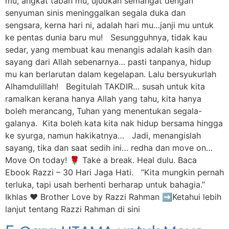
mu, angkat tabah mu, ujudkan semangat dengan
senyuman sinis meninggalkan segala duka dan
sengsara, kerna hari ni, adalah hari mu…janji mu untuk
ke pentas dunia baru mu! Sesungguhnya, tidak kau
sedar, yang membuat kau menangis adalah kasih dan
sayang dari Allah sebenarnya… pasti tanpanya, hidup
mu kan berlarutan dalam kegelapan. Lalu bersyukurlah
Alhamdulillah! Begitulah TAKDIR… susah untuk kita
ramalkan kerana hanya Allah yang tahu, kita hanya
boleh merancang, Tuhan yang menentukan segala-
galanya. Kita boleh kata kita nak hidup bersama hingga
ke syurga, namun hakikatnya… Jadi, menangislah
sayang, tika dan saat sedih ini… redha dan move on…
Move On today! 🌹 Take a break. Heal dulu. Baca
Ebook Razzi – 30 Hari Jaga Hati. “Kita mungkin pernah
terluka, tapi usah berhenti berharap untuk bahagia.”
Ikhlas ❤️ Brother Love by Razzi Rahman ➡️Ketahui lebih
lanjut tentang Razzi Rahman di sini