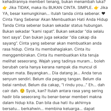
kehadirannya memberi tenang, bukan menambah luka?
👉 Jika TIDAK, maka itu BUKAN CINTA. SIMPLE. 👉 Jika
YA, besar kemungkinan… itulah tanda cinta sebenar. ❤️
Cinta Yang Sebenar Akan Membuatkan Hati Anda Hidup
Tanda Cinta sebenar bukan sekadar status hubungan.
Bukan sekadar “kami rapat”. Bukan sekadar “dia selalu
text saya”. Dan bukan juga sekadar “dia cakap dia
sayang”. Cinta yang sebenar akan membuatkan anda
rasa hidup. Cinta itu membahagiakan. Cinta itu
menggembirakan. Cinta itu membuatkan kita teruja
melihat seseorang. Wajah yang tadinya muram… boleh
berubah ceria hanya kerana nampak dia muncul di
depan mata. Bayangkan… Dia datang je… Anda terus
senyum sendiri. Belum dia pegang tangan. Belum dia
belai rambut. Belum dia cakap, “I rindu you…” Eh… dah
cair dah. 😌 Syok, kan? Itulah antara rasa yang sering
hadir bila seseorang itu benar-benar memberi makna
dalam hidup kita. Dan bila dua hati itu akhirnya
bersatu… berkahwin… membina keluarga… dapat