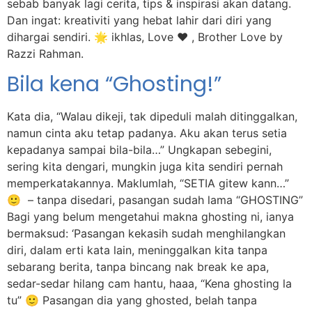
sebab banyak lagi cerita, tips & inspirasi akan datang.
Dan ingat: kreativiti yang hebat lahir dari diri yang
dihargai sendiri. 🌟 ikhlas, Love ❤️ , Brother Love by
Razzi Rahman.
Bila kena “Ghosting!”
Kata dia, “Walau dikeji, tak dipeduli malah ditinggalkan,
namun cinta aku tetap padanya. Aku akan terus setia
kepadanya sampai bila-bila…” Ungkapan sebegini,
sering kita dengari, mungkin juga kita sendiri pernah
memperkatakannya. Maklumlah, “SETIA gitew kann…”
🙂 – tanpa disedari, pasangan sudah lama “GHOSTING”
Bagi yang belum mengetahui makna ghosting ni, ianya
bermaksud: ‘Pasangan kekasih sudah menghilangkan
diri, dalam erti kata lain, meninggalkan kita tanpa
sebarang berita, tanpa bincang nak break ke apa,
sedar-sedar hilang cam hantu, haaa, “Kena ghosting la
tu” 🙂 Pasangan dia yang ghosted, belah tanpa