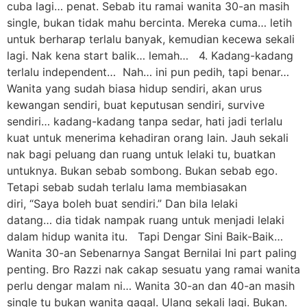
cuba lagi… penat. Sebab itu ramai wanita 30-an masih
single, bukan tidak mahu bercinta. Mereka cuma… letih
untuk berharap terlalu banyak, kemudian kecewa sekali
lagi. Nak kena start balik… lemah… 4. Kadang-kadang
terlalu independent… Nah… ini pun pedih, tapi benar…
Wanita yang sudah biasa hidup sendiri, akan urus
kewangan sendiri, buat keputusan sendiri, survive
sendiri… kadang-kadang tanpa sedar, hati jadi terlalu
kuat untuk menerima kehadiran orang lain. Jauh sekali
nak bagi peluang dan ruang untuk lelaki tu, buatkan
untuknya. Bukan sebab sombong. Bukan sebab ego.
Tetapi sebab sudah terlalu lama membiasakan
diri, “Saya boleh buat sendiri.” Dan bila lelaki
datang… dia tidak nampak ruang untuk menjadi lelaki
dalam hidup wanita itu. Tapi Dengar Sini Baik-Baik…
Wanita 30-an Sebenarnya Sangat Bernilai Ini part paling
penting. Bro Razzi nak cakap sesuatu yang ramai wanita
perlu dengar malam ni… Wanita 30-an dan 40-an masih
single tu bukan wanita gagal. Ulang sekali lagi. Bukan.