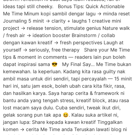
ideas tapi still cheeky. Bonus Tips: Quick Actionable
Me Time Minum kopi sambil dengar lagu → minda reset
Journaling 5 minit → clarity + laughs 1 creative mini
project → release tension, stimulate genius Nature walk
/ fresh air → ideation booster Brainstorm / collab
dengan kawan kreatif → fresh perspectives Laugh at
yourself → seriously, free therapy Share your Me Time
tips & moment in comments — readers lain pun boleh
dapat inspirasi sama 😎 My Final Say… Me Time bukan
kemewahan. Ia keperluan. Kadang kita rasa guilty nak
ambil masa untuk diri sendiri, tapi percayalah — 15 minit
hari ini, satu jam esok, boleh ubah cara kita fikir, rasa,
dan hasilkan karya. Saya harap cerita & framework ni
bantu anda yang tengah stress, kreatif block, atau rasa
lost macam saya dulu. Cuba sendiri, tweak ikut diri,
gelak sorang pun tak apa 😆. Kalau suka artikel ni,
jangan lupa: Share kepada kawan kreatif Tinggalkan
komen → cerita Me Time anda Teruskan lawati blog ni