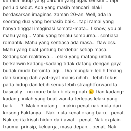
ke fasa hidup yang baru Ini yang agak sensitif… tapi
perlu disebut. Ada yang masih mencari lelaki
berdasarkan imaginasi zaman 20-an. Well, ada la
seorang dua yang bernasib baik… tapi ramai yang
hanya tinggal imaginasi semata-mata… I know, you all
mahu yang… Mahu yang terlalu sempurna… sentiasa
romantik. Mahu yang sentiasa ada masa… flawless.
Mahu yang buat jantung berdebar setiap masa.
Sedangkan realitinya… Lelaki yang matang untuk
berkahwin kadang-kadang tidak datang dengan gaya
budak muda bercinta lagi… Dia mungkin: lebih tenang
dan kurang dah ayat-ayat manis nihhh… lebih fokus
pada hidup dan lebih serius lebih straightforward la
basically… no more bulan bintang dah 🙂 Dan kadang-
kadang, inilah yang buat wanita terlepas lelaki yang
baik… 3. Makin matang… makin penat nak mula dari
kosong Faktanya… Nak mula kenal orang baru… penat.
Nak cerita kisah hidup dari awal… penat. Nak explain
trauma, prinsip, keluarga, masa depan… penat. Nak