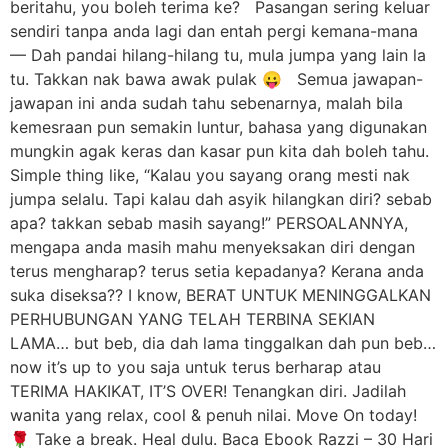
beritahu, you boleh terima ke? Pasangan sering keluar
sendiri tanpa anda lagi dan entah pergi kemana-mana
— Dah pandai hilang-hilang tu, mula jumpa yang lain la
tu. Takkan nak bawa awak pulak 😛 Semua jawapan-
jawapan ini anda sudah tahu sebenarnya, malah bila
kemesraan pun semakin luntur, bahasa yang digunakan
mungkin agak keras dan kasar pun kita dah boleh tahu.
Simple thing like, “Kalau you sayang orang mesti nak
jumpa selalu. Tapi kalau dah asyik hilangkan diri? sebab
apa? takkan sebab masih sayang!” PERSOALANNYA,
mengapa anda masih mahu menyeksakan diri dengan
terus mengharap? terus setia kepadanya? Kerana anda
suka diseksa?? I know, BERAT UNTUK MENINGGALKAN
PERHUBUNGAN YANG TELAH TERBINA SEKIAN
LAMA… but beb, dia dah lama tinggalkan dah pun beb…
now it’s up to you saja untuk terus berharap atau
TERIMA HAKIKAT, IT’S OVER! Tenangkan diri. Jadilah
wanita yang relax, cool & penuh nilai. Move On today!
🌹 Take a break. Heal dulu. Baca Ebook Razzi – 30 Hari