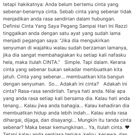
tetapi hakikatnya: Anda belum bertemu cinta yang
sebenar-benarnya cinta. Sebab cinta yang sebenar tidak
menjadikan anda rasa sendirian dalam hubungan.
Definisi Cinta Yang Saya Pegang Sampai Hari Ini Razzi
tinggalkan anda dengan satu ayat yang sudah lama
menjadi pegangan saya: “Jika dia mengukirkan
senyuman di wajahku walau sudah berzaman lamanya,
jika dia sangat membahagiakan ku setiap kali nafasku
hela, maka itulah CINTA.” Simple. Tapi dalam. Kerana
cinta yang sebenar bukan sekadar membuatkan kita
jatuh. Cinta yang sebenar… membuatkan kita bangun
dengan senyuman. So… Adakah ini cinta? Adakah ini
cinta? Rasa-rasa sendirilah. Tanya hati anda. Nilai apa
yang anda rasa setiap kali bersama dia. Kalau hati anda
tenang… Kalau jiwa anda bahagia… Kalau kehadiran dia
membuatkan hidup anda lebih indah… Kalau anda rasa
dihargai, dijaga, dan disayangi… Mungkin itu tanda cinta
sebenar? Maka besar kemungkinan… Ya, itulah cinta. ❤️
Tetapi kalau anda sentiasa terluka, keliru, kecewa, dan