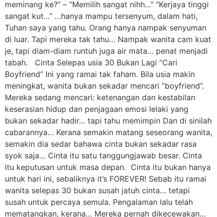
meminang ke?” – “Memilih sangat nihh…” “Kerjaya tinggi
sangat kut…” …hanya mampu tersenyum, dalam hati,
Tuhan saya yang tahu. Orang hanya nampak senyuman
di luar. Tapi mereka tak tahu… Nampak wanita cam kuat
je, tapi diam-diam runtuh juga air mata… penat menjadi
tabah. Cinta Selepas usia 30 Bukan Lagi “Cari
Boyfriend” Ini yang ramai tak faham. Bila usia makin
meningkat, wanita bukan sekadar mencari “boyfriend”.
Mereka sedang mencari: ketenangan dan kestabilan
keserasian hidup dan penjagaan emosi lelaki yang
bukan sekadar hadir… tapi tahu memimpin Dan di sinilah
cabarannya… Kerana semakin matang seseorang wanita,
semakin dia sedar bahawa cinta bukan sekadar rasa
syok saja… Cinta itu satu tanggungjawab besar. Cinta
itu keputusan untuk masa depan. Cinta itu bukan hanya
untuk hari ini, sebaliknya it’s FOREVER! Sebab itu ramai
wanita selepas 30 bukan susah jatuh cinta… tetapi
susah untuk percaya semula. Pengalaman lalu telah
mematangkan, kerana… Mereka pernah dikecewakan…