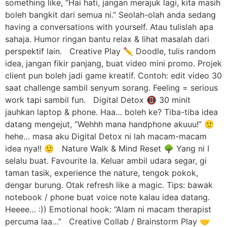
something like, “Hai hati, jangan merajuk lagi, kita masih
boleh bangkit dari semua ni.” Seolah-olah anda sedang
having a conversations with yourself. Atau tulislah apa
sahaja. Humor ringan bantu relax & lihat masalah dari
perspektif lain. Creative Play ✏️ Doodle, tulis random
idea, jangan fikir panjang, buat video mini promo. Projek
client pun boleh jadi game kreatif. Contoh: edit video 30
saat challenge sambil senyum sorang. Feeling = serious
work tapi sambil fun. Digital Detox 📵 30 minit
jauhkan laptop & phone. Haa… boleh ke? Tiba-tiba idea
datang mengejut, “Wehhh mana handphone akuuu!” 🙂
hehe… masa aku Digital Detox ni lah macam-macam
idea nya!! 🙂 Nature Walk & Mind Reset 🌳 Yang ni I
selalu buat. Favourite la. Keluar ambil udara segar, gi
taman tasik, experience the nature, tengok pokok,
dengar burung. Otak refresh like a magic. Tips: bawak
notebook / phone buat voice note kalau idea datang.
Heeee… :)) Emotional hook: “Alam ni macam therapist
percuma laa…” Creative Collab / Brainstorm Play 🤝