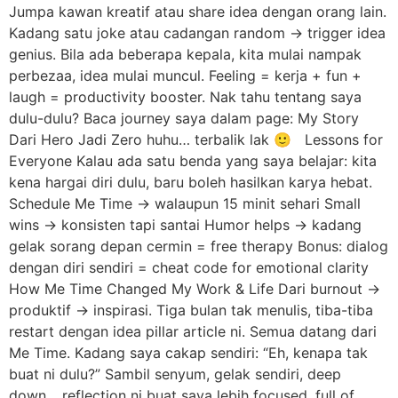
Jumpa kawan kreatif atau share idea dengan orang lain.
Kadang satu joke atau cadangan random → trigger idea
genius. Bila ada beberapa kepala, kita mulai nampak
perbezaa, idea mulai muncul. Feeling = kerja + fun +
laugh = productivity booster. Nak tahu tentang saya
dulu-dulu? Baca journey saya dalam page: My Story
Dari Hero Jadi Zero huhu… terbalik lak 🙂 Lessons for
Everyone Kalau ada satu benda yang saya belajar: kita
kena hargai diri dulu, baru boleh hasilkan karya hebat.
Schedule Me Time → walaupun 15 minit sehari Small
wins → konsisten tapi santai Humor helps → kadang
gelak sorang depan cermin = free therapy Bonus: dialog
dengan diri sendiri = cheat code for emotional clarity
How Me Time Changed My Work & Life Dari burnout →
produktif → inspirasi. Tiga bulan tak menulis, tiba-tiba
restart dengan idea pillar article ni. Semua datang dari
Me Time. Kadang saya cakap sendiri: “Eh, kenapa tak
buat ni dulu?” Sambil senyum, gelak sendiri, deep
down… reflection ni buat saya lebih focused, full of