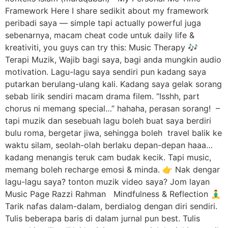
Framework Here I share sedikit about my framework
peribadi saya — simple tapi actually powerful juga
sebenarnya, macam cheat code untuk daily life &
kreativiti, you guys can try this: Music Therapy 🎶
Terapi Muzik, Wajib bagi saya, bagi anda mungkin audio
motivation. Lagu-lagu saya sendiri pun kadang saya
putarkan berulang-ulang kali. Kadang saya gelak sorang
sebab lirik sendiri macam drama filem. “Isshh, part
chorus ni memang special…” hahaha, perasan sorang! –
tapi muzik dan sesebuah lagu boleh buat saya berdiri
bulu roma, bergetar jiwa, sehingga boleh travel balik ke
waktu silam, seolah-olah berlaku depan-depan haaa…
kadang menangis teruk cam budak kecik. Tapi music,
memang boleh recharge emosi & minda. 👉 Nak dengar
lagu-lagu saya? tonton muzik video saya? Jom layan
Music Page Razzi Rahman Mindfulness & Reflection 🧘‍♂️
Tarik nafas dalam-dalam, berdialog dengan diri sendiri.
Tulis beberapa baris di dalam jurnal pun best. Tulis