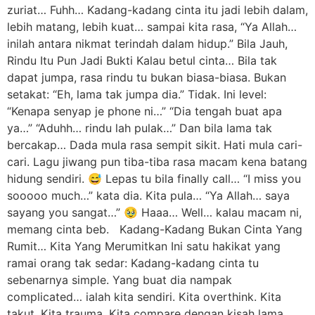
zuriat… Fuhh… Kadang-kadang cinta itu jadi lebih dalam,
lebih matang, lebih kuat… sampai kita rasa, “Ya Allah…
inilah antara nikmat terindah dalam hidup.” Bila Jauh,
Rindu Itu Pun Jadi Bukti Kalau betul cinta… Bila tak
dapat jumpa, rasa rindu tu bukan biasa-biasa. Bukan
setakat: “Eh, lama tak jumpa dia.” Tidak. Ini level:
“Kenapa senyap je phone ni…” “Dia tengah buat apa
ya…” “Aduhh… rindu lah pulak…” Dan bila lama tak
bercakap… Dada mula rasa sempit sikit. Hati mula cari-
cari. Lagu jiwang pun tiba-tiba rasa macam kena batang
hidung sendiri. 😅 Lepas tu bila finally call… “I miss you
sooooo much…” kata dia. Kita pula… “Ya Allah… saya
sayang you sangat…” 🥹 Haaa… Well… kalau macam ni,
memang cinta beb. Kadang-Kadang Bukan Cinta Yang
Rumit… Kita Yang Merumitkan Ini satu hakikat yang
ramai orang tak sedar: Kadang-kadang cinta tu
sebenarnya simple. Yang buat dia nampak
complicated… ialah kita sendiri. Kita overthink. Kita
takut. Kita trauma. Kita compare dengan kisah lama.