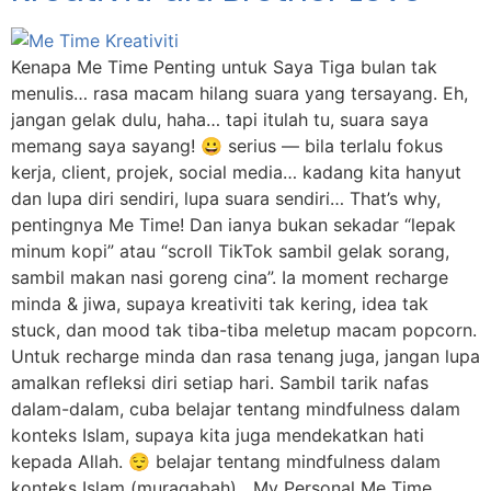
Kenapa Me Time Penting untuk Saya Tiga bulan tak
menulis… rasa macam hilang suara yang tersayang. Eh,
jangan gelak dulu, haha… tapi itulah tu, suara saya
memang saya sayang! 😀 serius — bila terlalu fokus
kerja, client, projek, social media… kadang kita hanyut
dan lupa diri sendiri, lupa suara sendiri… That’s why,
pentingnya Me Time! Dan ianya bukan sekadar “lepak
minum kopi” atau “scroll TikTok sambil gelak sorang,
sambil makan nasi goreng cina”. Ia moment recharge
minda & jiwa, supaya kreativiti tak kering, idea tak
stuck, dan mood tak tiba-tiba meletup macam popcorn.
Untuk recharge minda dan rasa tenang juga, jangan lupa
amalkan refleksi diri setiap hari. Sambil tarik nafas
dalam-dalam, cuba belajar tentang mindfulness dalam
konteks Islam, supaya kita juga mendekatkan hati
kepada Allah. 😌 belajar tentang mindfulness dalam
konteks Islam (muraqabah) My Personal Me Time