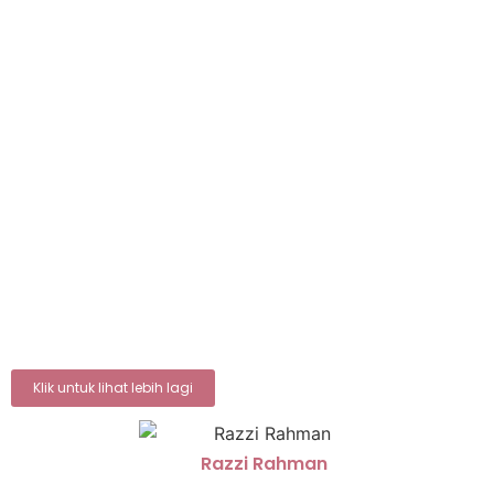
Baca Lagi...
Dah kahwin? BILA?!
Terkedu seketika mendengar kisah dari kawan baik
saya, dalam penuh hiba bersama tangis halusnya,
dia meluahkan perasaan yang amat sedih setelah
mengetahui bekas kekasihnya yang kembali rapat
tiba-tiba telah menjadi...
Baca Lagi...
Klik untuk lihat lebih lagi
Razzi Rahman