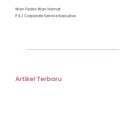
Wan Fadini Wan Hamat
P.A / Corporate Service Executive
Artikel Terbaru
Cinta “3-4 Series”: Bila Hati Masih Mencari, Tapi Usia Tak Lagi.
5 Cara Saya Atasi Kecewa Cinta Tanpa Meratap Pilu
Berbulan-Bulan