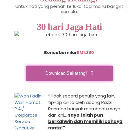
Untuk hati yang pernah terluka, tapi mahu bangkit
semula.
30 hari Jaga Hati
Bonus bernilai
RM1,280
Download Sekarang!
“
Tidak seperti penulis yang lain
,
tip-tip cinta oleh abang Razzi
Rahman banyak membantu saya
dan kini…
saya telah pun
berkahwin dan memiliki cahaya
mata!
”