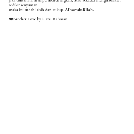
Jika tulisan ini mampu menenangkan, atau sekadar menghadirkan
sedikit senyuman…
maka itu sudah lebih dari cukup.
Alhamdulillah.
❤️
Brother Love
by Razzi Rahman
Cinta “3-4 Series”: Bila
Hati Masih Mencari, Tapi
Usia Tak Lagi.
Apabila Bro Razzi renung-renungkan… Rupanya cinta
“3-4 series” bukan sekadar tentang wanita 30-an
masih single atau yang sudah menjangkau usia 40-
an tetapi masih belum berkahwin… Ia sebenarnya
tentang sebuah fasa...
Baca Lagi...