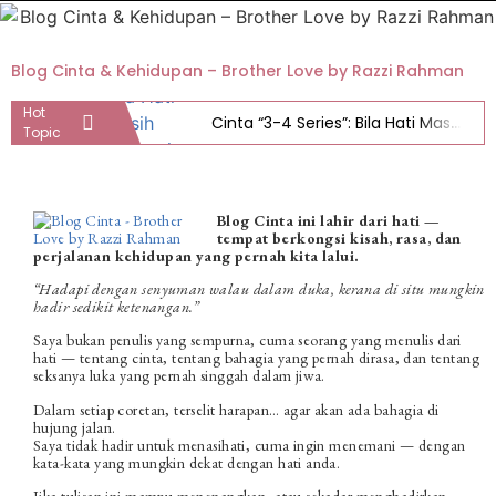
Blog Cinta & Kehidupan – Brother Love by Razzi Rahman
Hot
Cinta “3-4 Series”: Bila Hati Masih Mencari, Tapi Usia Tak Lagi.
Topic
5 Cara Saya Atasi Kecewa Cinta Tanpa Meratap Pilu Berbulan-Bulan
Adakah ini CINTA? Atau Sekadar Hubungan Yang Amat Mengelirukan?
Blog Cinta ini lahir dari hati —
tempat berkongsi kisah, rasa, dan
6 Cara Me Time Untuk Kreativiti ala Brother Love
perjalanan kehidupan yang pernah kita lalui.
“Hadapi dengan senyuman walau dalam duka, kerana di situ mungkin
Bila kena “Ghosting!”
hadir sedikit ketenangan.”
Menangislah sayang…
Saya bukan penulis yang sempurna, cuma seorang yang menulis dari
hati — tentang cinta, tentang bahagia yang pernah dirasa, dan tentang
5 Cara UTAMA untuk Move On
seksanya luka yang pernah singgah dalam jiwa.
Dalam setiap coretan, terselit harapan… agar akan ada bahagia di
Dah kahwin? BILA?!
hujung jalan.
Saya tidak hadir untuk menasihati, cuma ingin menemani — dengan
kata-kata yang mungkin dekat dengan hati anda.