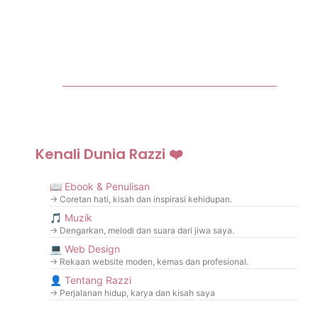
Adakah ini CINTA? Atau Sekadar Hubungan Yang Amat
Mengelirukan?
Kenali Dunia Razzi ❤️
📖 Ebook & Penulisan
→ Coretan hati, kisah dan inspirasi kehidupan.
🎵 Muzik
→ Dengarkan, melodi dan suara dari jiwa saya.
💻 Web Design
→ Rekaan website moden, kemas dan profesional.
👤 Tentang Razzi
→ Perjalanan hidup, karya dan kisah saya