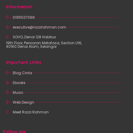
Information
0195537088
executive@razzirahman.com
SOVO, Denai 128 Habitus
19th Floor, Persiaran Metafasa, Section U16,
40160 Denai Alam, Selangor
Important Links
Blog Cinta
Ebooks
Music
Web Design
Meet Razzi Rahman
Follow Me